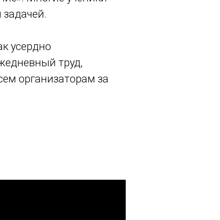
 задачей.
ак усердно
ежедневный труд,
всем организаторам за